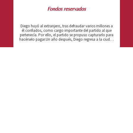
Fondos reservados
Diego huyó al extranjero, tras defraudar varios millones a
él confiados, como cargo importante del partido al que
pertenecía. Por ello, el partido se propuso capturarlo para
hacérselo pagar.Un año después, Diego regresa a la ciudad
con la intención de entregarse para ser juzgado, aunque
no reconocerá tener en su poder el dinero que robó.En el
hotel donde reside desde su llegada, recibe a una
VER DETALLES
periodista muy popular en los medios informativos, Fany,
a la que ha ofrecido una entrevista en exclusiva. El motivo
es el de procurarse una testigo circunstancial, que dé fe de
su captura por la policía, pues teme que en vez de la
Justicia, sean otras personas las que pudieran detenerle y
quizás hacerle desaparecer.María es una empleada del
hotel que atiende a Diego durante su estancia y que jugará
un papel crucial en el desarrollo de la trama.En el
transcurso de la entrevista, conoceremos ciertas
interioridades del mundo en que el protagonista se ha
movido. Por fin, la policía viene a detenerle. Él descubre su
juego, haciendo saber a Fany que la ha utilizado para su
NOTA:
“Todos los datos han sido aportados por los/as
propósito, lo que provoca una airada circunstancia.
Después, un hecho planeado por María nos lleva a un final
autores/as, por lo tanto, la AAT no se responsabiliza de su
inesperado
veracidad”.