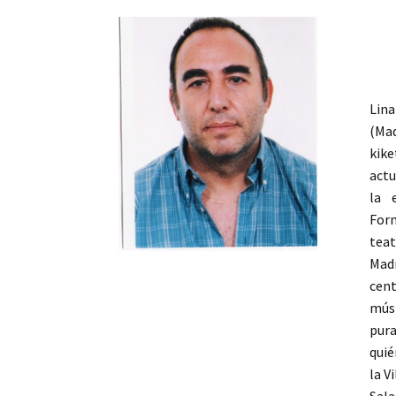
Lina
(M
kik
actu
la 
Form
teat
Madr
cent
músi
pur
quié
la V
Sala