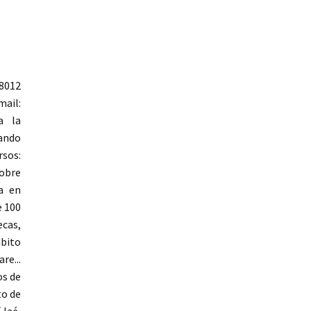
28012
il:
a la
nando
sos:
sobre
la en
e 100
ecas,
mbito
e...
os de
to de
(Jaé