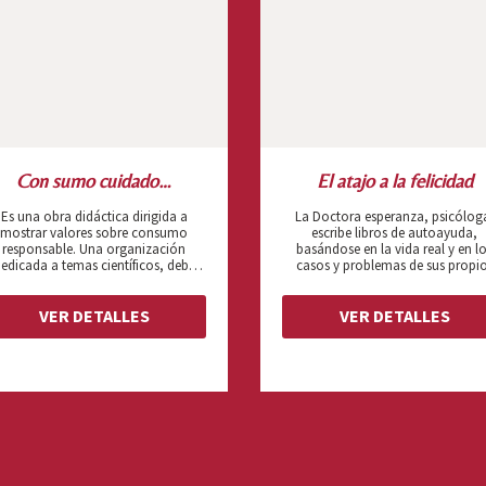
Con sumo cuidado…
El atajo a la felicidad
Es una obra didáctica dirigida a
La Doctora esperanza, psicólog
mostrar valores sobre consumo
escribe libros de autoayuda,
responsable. Una organización
basándose en la vida real y en l
edicada a temas científicos, debe
casos y problemas de sus propi
organizar un congreso sobre
pacientes, a los que investiga, espí
nsumo responsable, se trata de un
graba para obtener la informaci
rofesor de ciencias, irascible, y sus
que necesita. Ha contratado a d
VER DETALLES
VER DETALLES
dos ayudantes. En el último
escritores, Daniel, un ex amante
momento falla el organizador, no
Lucía, su nueva amante. El marid
llegan los materiales para dicho
la Doctora Esperanza, un rico
ngreso. Aparece un personaje para
hombre de negocios, financia l
ustituir al organizador y resulta ser
editorial que publica sus libros.
un farsante, al final tendrán que
Valentina y Macario, matrimonio
adaptarse a su forma de hacer las
pacientes de la Doctora, serán s
sas, con las consiguientes rabietas
próximas víctimas.
l profesor.Esta obra está planteada
para hacer participar a los niños,