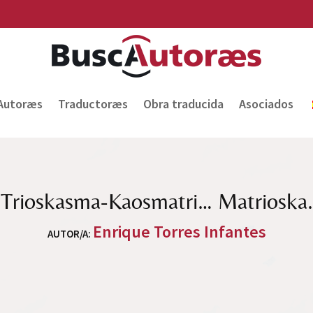
Autoræs
Traductoræs
Obra traducida
Asociados
Trioskasma-Kaosmatri… Matrioska.
Enrique Torres Infantes
AUTOR/A
: