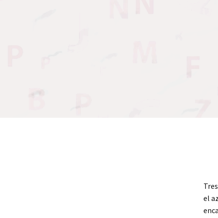
Tres
el a
enca