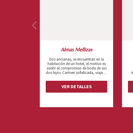
Almas Mellizas
Dos ancianas, se encuentran en la
habitación de un hotel, el motivo es
asistir al compromiso de boda de sus
dos hijos. Carmen sofisticada, viajera,
d
libre, liberada. Virtudes una mujer
rural, reservada, poco comunicativa.
co
Virtudes tiene problemas con su hijo,
p
VER DETALLES
a pesar de todo ha decidido acudir al
compromiso de boda con el hijo de
Carmen. Poco a poca comparten sus
vidas, y se descubren mutuamente. La
co
boda se complica pero ahora hay
s
algo que las une.
co
de