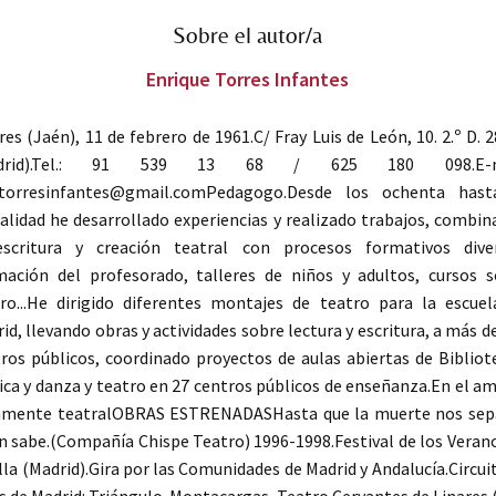
Sobre el autor/a
Enrique Torres Infantes
res (Jaén), 11 de febrero de 1961.C/ Fray Luis de León, 10. 2.º D. 
adrid).Tel.: 91 539 13 68 / 625 180 098.E-ma
etorresinfantes@gmail.comPedagogo.Desde los ochenta hast
alidad he desarrollado experiencias y realizado trabajos, combi
escritura y creación teatral con procesos formativos diver
ación del profesorado, talleres de niños y adultos, cursos 
ro...He dirigido diferentes montajes de teatro para la escue
id, llevando obras y actividades sobre lectura y escritura, a más d
ros públicos, coordinado proyectos de aulas abiertas de Bibliot
ca y danza y teatro en 27 centros públicos de enseñanza.En el a
amente teatralOBRAS ESTRENADASHasta que la muerte nos separ
n sabe.(Compañía Chispe Teatro) 1996-1998.Festival de los Veran
illa (Madrid).Gira por las Comunidades de Madrid y Andalucía.Circui
s de Madrid: Triángulo. Montacargas...Teatro Cervantes de Linares 