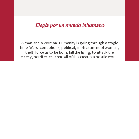
Elegía por un mundo inhumano
A man and a Woman. Humanity is going through a tragic
time. Wars, corruptions, political, mistreatment of women,
theft, force us to be born, kill the living, to attack the
elderly, horrified children. All of this creates a hostile world.
It is as if all we were killing the planet, perish in its
destruction. Daughter will revolutionize the fashion and
Pepe will be a great architect. Create a great new style.
VIEW DETAILS
Manifestations for a human world. Refugees, fearful of
being victims of incessant wars, fleeing to countries in
which there is peace and survive. One comes to this house.
Feed him and can't until the birth of the stomach. Likes to
Lola. Daughter, Pepe succeed. Waves of refugees. Can't
admit to them, will be only the first. More demonstrations.
Horror in One. Throw to the first. One disappears. Great
bombardment. The characters destroy each other. Are
more inhuman, the killers of the Earth. The chaos threatens
us with its claws. Strong aircraft noise.
NOTE:
“All of the data has been provided by the authors,